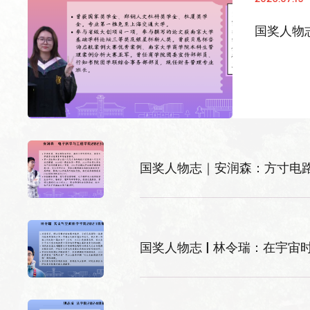
国奖人物
2026
05
29
国奖人物志｜安润森：方寸电
直击带班痛点，解锁育人干货！我校开展研
究生兼职辅导员专题培训沙龙
国奖人物志 | 林令瑞：在宇